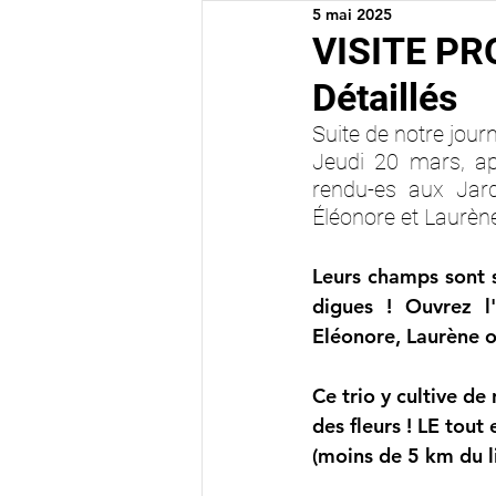
5 mai 2025
Vie du magasin
VISITE PR
Détaillés
Suite de notre journ
Jeudi 20 mars, ap
rendu-es aux Jardi
Éléonore et Laurène
Leurs champs sont si
digues ! Ouvrez l
Eléonore, Laurène ou
Ce trio y cultive d
des fleurs ! LE tout
(moins de 5 km du l