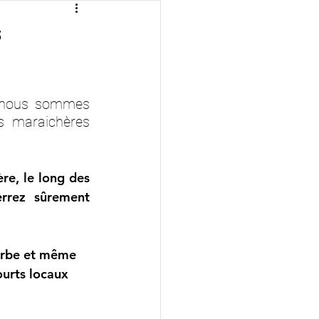
s
s nous sommes 
s maraichères 
re, le long des 
rrez sûrement 
barbe et même 
ourts locaux 