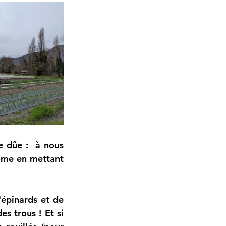
 dûe :  à nous 
ôme en mettant 
pinards et de 
s trous ! Et si 