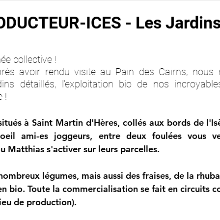
ODUCTEUR-ICES - Les Jardin
ée collective ! 
rès avoir rendu visite au Pain des Cairns, nou
ns détaillés, l'exploitation bio de nos incroyable
 ! 
tués à Saint Martin d'Hères, collés aux bords de l'Isè
'oeil ami-es joggeurs, entre deux foulées vous ve
 Matthias s'activer sur leurs parcelles. 
e nombreux légumes, mais aussi des fraises, de la rhu
 en bio. Toute la commercialisation se fait en circuits c
ieu de production). 