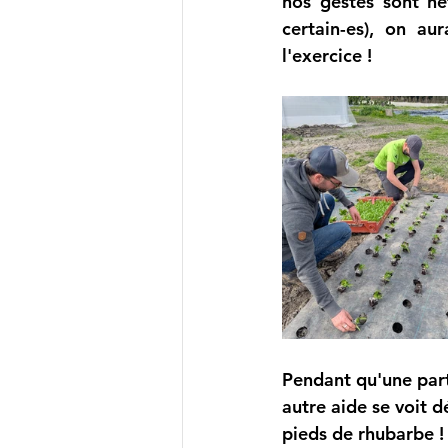
nos gestes sont ne
certain-es), on a
l'exercice ! 
Pendant qu'une parti
autre aide se voit d
pieds de rhubarbe !