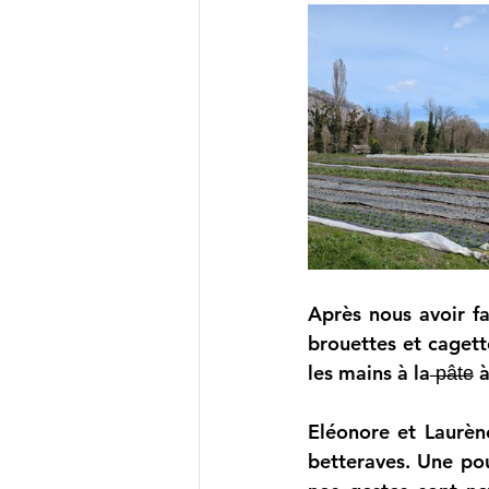
Après nous avoir fa
brouettes et cagett
les mains à la 
̶p̶â̶t̶e̶
 à
Eléonore et Laurèn
betteraves. Une pous