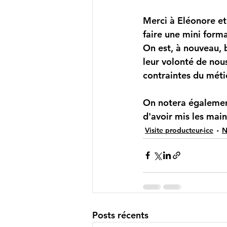
Merci à Eléonore et 
faire une mini form
On est, à nouveau, 
leur volonté de nous
contraintes du métie
On notera également
d'avoir mis les mains
Visite producteur-ice
N
Posts récents