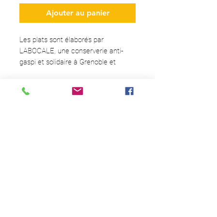
Ajouter au panier
Les plats sont élaborés par
LABOCALE, une conserverie anti-
gaspi et solidaire à Grenoble et
réalisés à partir des invendus
alimentaires du Marché d'intérêt
National et du surplus de production
Vous souhaitez recevoir des
de certains producteurs locaux !
NOUVELLES FRAÎCHES ?
Abonnez-vous
à notre NEWSLETTER
!
Les bocaux peuvent être récupérés,
n'hésitez pas à nous les ramener ;) !
Abonnez-vous