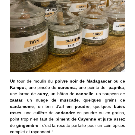
Un tour de moulin du 
poivre noir de Madagascar 
ou de 
Kampot
, une pincée de 
curcuma, 
une pointe de  
paprika
, 
une larme de 
curry
, un bâton de 
cannelle
, un soupçon de 
zaatar
, un nuage de 
muscade
, quelques grains de 
cardamome
, un brin d'
ail en poudre
, quelques 
baies 
roses
, une cuillère de 
coriandre 
en poudre ou en grains, 
point trop n'en faut de 
piment de Cayenne
 et juste assez 
de 
gingembre
 : c'est la recette parfaite pour un coin épices 
complet et rayonnant ! 