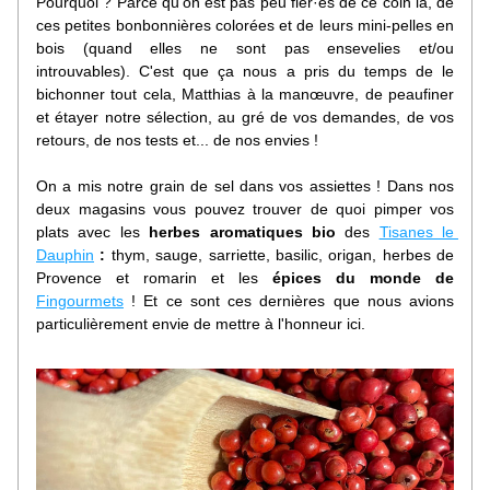
Pourquoi ? Parce qu'on est pas peu fièr·es de ce coin là, de 
ces petites bonbonnières colorées et de leurs mini-pelles en 
bois (quand elles ne sont pas ensevelies et/ou 
introuvables). C'est que ça nous a pris du temps de le 
bichonner tout cela, 
Matthias à la manœuvre, de peaufiner 
et étayer notre sélection, au gré de vos demandes, de vos 
retours, de nos tests et... de nos envies ! 
On a mis notre grain de sel dans vos assiettes ! Dans nos 
deux magasins vous pouvez trouver de quoi pimper vos 
plats avec 
les 
herbes aromatiques bio 
des 
Tisanes le 
Dauphin
: 
thym, sauge, sarriette, basilic, origan, herbes de 
Provence et romarin et les 
épices du monde de 
Fingourmets
 ! Et ce sont ces dernières que nous avions 
particulièrement envie de mettre à l'honneur ici.