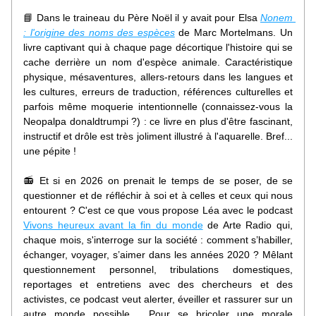
📘 
Dans le traineau du Père Noël il y avait pour Elsa 
Nonem 
: l'origine des noms des espèces
 de Marc Mortelmans. Un 
livre captivant qui à chaque page décortique 
l'histoire qui se 
cache derrière un nom d'espèce animale. Caractéristique 
physique, mésaventures, allers-retours dans les langues et 
les cultures, erreurs de traduction, références culturelles et 
parfois même moquerie intentionnelle (connaissez-vous la 
Neopalpa donaldtrumpi ?
) : ce livre en plus d'être fascinant, 
instructif et drôle est très joliment illustré à l'aquarelle. Bref... 
une pépite !
📻 Et si en 2026 on prenait le temps de se poser, de se 
questionner et de réfléchir à soi et à celles et ceux qui nous 
entourent ? C'est ce que vous propose Léa avec le podcast 
Vivons heureux avant la fin du monde
 de Arte Radio qui, 
chaque mois, s'interroge sur la société : comment s’habiller, 
échanger, voyager, s’aimer dans les années 2020 ? Mêlant 
questionnement personnel, tribulations domestiques, 
reportages et entretiens avec des chercheurs et des 
activistes, ce podcast veut alerter, éveiller et rassurer sur un 
autre monde possible.... Pour se bricoler une morale 