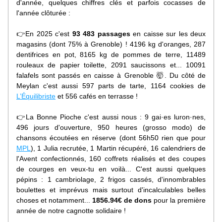
d'année, quelques chiffres clés et parfois cocasses de 
l'année clôturée : 
👉
En 
2025 c'est 
93 483 passages
 en caisse sur les deux 
magasins (dont 75% à Grenoble) ! 4196 kg d'oranges, 287 
dentifrices en pot, 8165 kg de pommes de terre, 11489 
rouleaux de papier toilette, 2091 saucissons et... 10091 
falafels sont passés en caisse à Grenoble 🤯. Du côté de 
Meylan c'est aussi 597 parts de tarte, 1164 cookies de 
L’Équilibriste
 et
556 cafés en terrasse !
👉
La Bonne Pioche c'est aussi nous : 9 gai·es luron·nes, 
496 jours d'ouverture, 950 heures (grosso modo) de 
chansons écoutées en réserve (dont 56h50 rien que pour 
MPL
), 1 Julia recrutée, 1 Martin récupéré, 16
calendriers de 
l'Avent confectionnés, 160 coffrets réalisés et des coupes 
de courges en veux-tu en voilà... C'est aussi quelques 
pépins : 1 cambriolage, 2 frigos cassés, d'innombrables 
boulettes et imprévus mais surtout d'incalculables belles 
choses et notamment... 
1856.94€ de dons
 pour la première 
année de notre cagnotte solidaire ! 