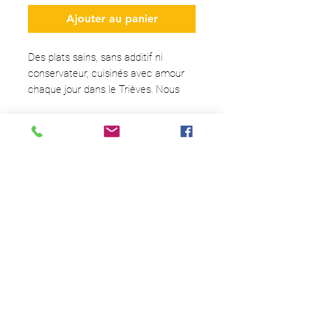
Ajouter au panier
Des plats sains, sans additif ni
conservateur, cuisinés avec amour
chaque jour dans le Trièves. Nous
sourçons nos produits avec exigence
en privilégiant nos producteurs
locaux. Une gamme complète
Vous souhaitez recevoir des
renouvelée selon les saisons et
NOUVELLES FRAÎCHES ?
l’inspiration de nos chefs. Chacun
Abonnez-vous
à notre NEWSLETTER
!
trouvera un bocal à son goût !
Abonnez-vous